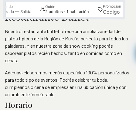
Promoción
Cuándo
Quién
Busc
Entrada — Salida
2 adultos · 1 habitación
Restaurante Buffet
Nuestro restaurante buffet ofrece una amplia variedad de
platos típicos de la Región de Murcia, perfecto para todos los
paladares. Y en nuestra zona de show cooking podrás
saborear platos recién hechos, tanto en comidas como en
cenas.
Además, elaboramos menús especiales 100% personalizados
para todo tipo de eventos. Podrás celebrar tu boda,
cumpleaños o cena de empresa en una ubicación única y con
un ambiente inmejorable.
Horario
Comidas*: de 13:30 a 15:30
Acceder / Registrarse
Gestiona tu reserva
Cenas*: de 20:00 a 22:30
Fuera de temporada, consulte horario.