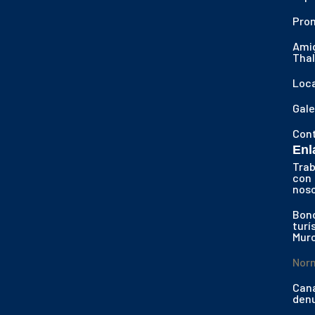
Pro
Ami
Thal
Loca
Gale
Con
Enl
Trab
con
nos
Bon
turí
Murc
Nor
Cana
den