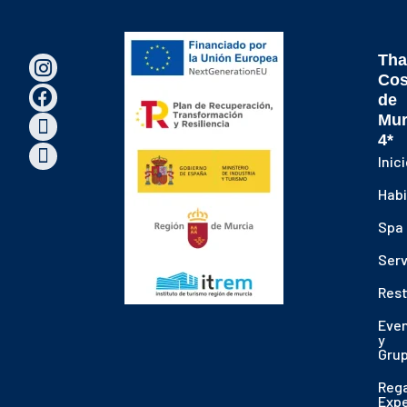
Tha
Cos
de
Mur
4*
Inic
Habi
Spa
Serv
Res
Eve
y
Gru
Reg
Expe