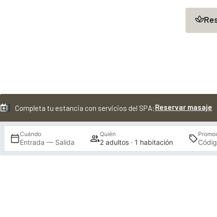
+34 968 182 007
Acceder
main
ES
Re
content
Abrir
menu
Reserva tu alojamiento con
piscinas marinas incluídas
Cuándo
Quién
Promo
Entrada — Salida
2 adultos · 1 habitación