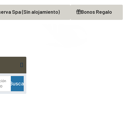
serva
Spa
(Sin alojamiento)
Bonos
Regalo
ción
Buscar