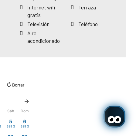
Internet wifi
Terraza
gratis
Televisión
Teléfono
Aire
acondicionado
Borrar
Sáb
Dom
5
6
$
339 $
339 $