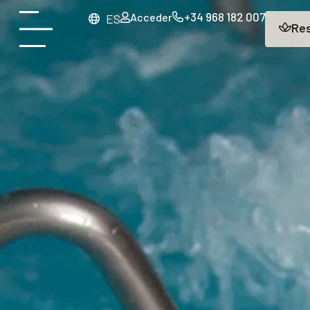
+34 968 182 007
Acceder
main
ES
Re
content
Abrir
menu