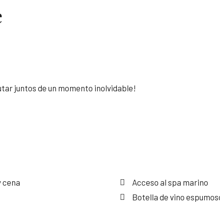
e
utar juntos de un momento inolvidable!
y cena
Acceso al spa marino
Botella de vino espumoso