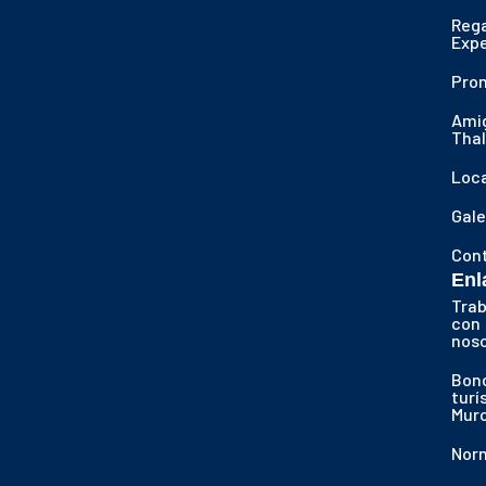
Reg
Expe
Pro
Ami
Thal
Loca
Gale
Con
Enl
Trab
con
nos
Bon
turí
Murc
Nor