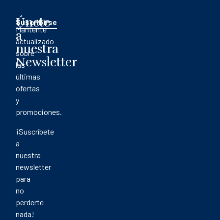
Únete
Suscribirse
Mantente
a
actualizado
nuestra
sobre
Newsletter
las
últimas
ofertas
y
promociones.
¡Suscríbete
a
nuestra
newsletter
para
no
perderte
nada!