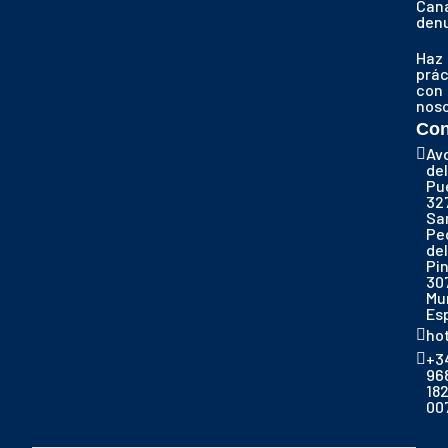
Cana
den
Haz
prác
con
nos
Con
Av
del
Pu
32
Sa
Pe
del
Pi
30
Mu
Es
ho
+3
96
18
00