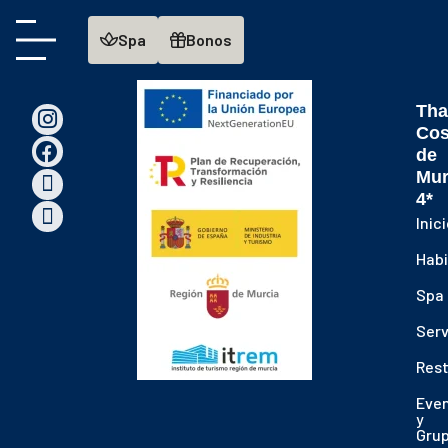
main
Spa
Bonos
ontent
Tha
Cos
de
Mur
4*
Inic
Habi
Spa
Serv
Res
Eve
y
Gru