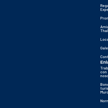
Reg
Expe
Pro
Ami
Thal
Loca
Gale
Con
Enl
Trab
con
nos
Bon
turí
Murc
Nor