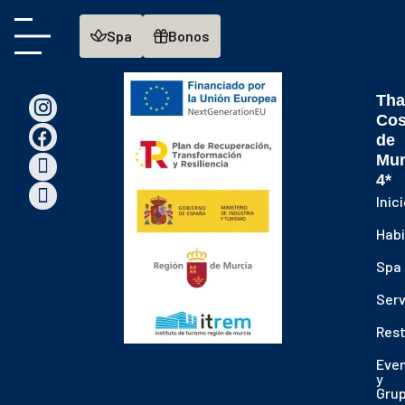
main
Spa
Bonos
ontent
Tha
Cos
de
Mur
4*
Inic
Habi
Spa
Serv
Res
Eve
y
Gru