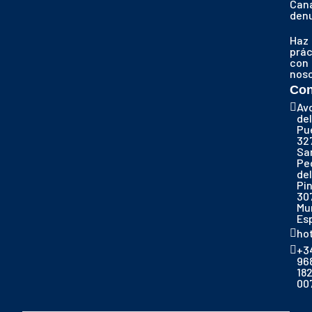
Cana
den
Haz
prác
con
nos
Con
Av
del
Pu
32
Sa
Pe
del
Pi
30
Mu
Es
ho
+3
96
18
00