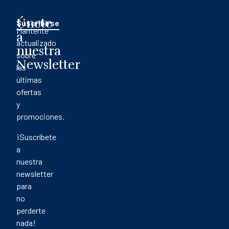
Únete
Suscribirse
Mantente
a
actualizado
nuestra
sobre
Newsletter
las
últimas
ofertas
y
promociones.
¡Suscríbete
a
nuestra
newsletter
para
no
perderte
nada!