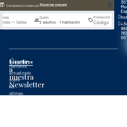
30
Reservar masaje
Completa tu estancia:
Mu
Es
ho
Promoción
uándo
Quién
Busca
ntrada — Salida
2 adultos · 1 habitación
+3
96
18
00
Únete
Suscribirse
Mantente
a
actualizado
nuestra
sobre
Newsletter
las
últimas
ofertas
Acceder / Registrarse
Gestiona tu reserva
y
promociones.
¡Suscríbete