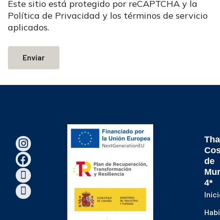
Este sitio está protegido por reCAPTCHA y la
Política de Privacidad
y
los términos de servicio
aplicados.
Enviar
Tha
Cos
de
Mur
4*
Inic
Habi