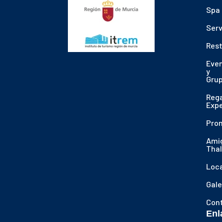
Spa
Serv
Res
Eve
y
Gru
Reg
Expe
Pro
Ami
Thal
Loca
Gale
Con
Enl